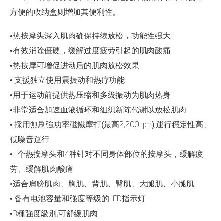
方便的收纳盒则增加其便利性。
•热按摩头深入肌肉确保持续放松，功能性强大
•有效消除僵硬，缓解过度疲劳引起的肌肉酸痛
•热按摩可增促进动后的肌肉放松效果
• 支援独立使用震振动和热疗功能
•用于运动前提供热压缩和多级振动为肌肉热身
•非常适合加速血液循环和组织新陈代谢以放松肌肉
• 採用無刷強功率磁鐵摩打(最高2,200 rpm),運行穩定性高、
低噪音運行
•1个热按摩头和4种针对不同身体部位的按摩头，缓解疲
劳、缓解肌肉酸痛
•适合肩膀肌肉、胸肌、背肌、臀肌、大腿肌、小腿肌
• 备有电池容量和强度等级的LED指示灯
•3種強度級別,可舒緩肌肉