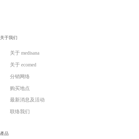
净化空气
(2)
按摩松弛
(22)
加热器
(7)
足部水疗
(2)
关于我们
按摩座椅套
(4)
按摩器
(9)
关于 medisana
运动健身
(9)
关于 ecomed
按摩枪
(7)
分销网络
肌能恢复装备
(2)
购买地点
个人护理
(6)
最新消息及活动
身体护理
(1)
美颜仪
(4)
联络我们
化妆镜
(2)
ecomed by medisana
(9)
產品