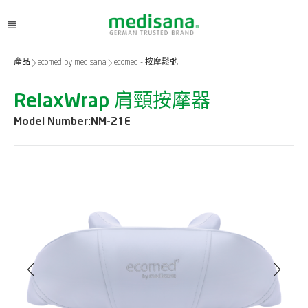
產品
ecomed by medisana
ecomed - 按摩鬆弛
RelaxWrap 肩頸按摩器
Model Number:
NM-21E