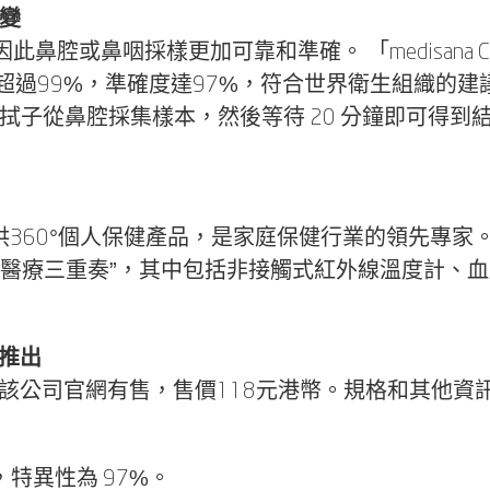
突變
腔或鼻咽採樣更加可靠和準確。 「medisana C
99%，準確度達97%，符合世界衛生組織的建議*。此外
人員只需使用拭子從鼻腔採集樣本，然後等待 20 分鐘
供360°個人保健產品，是家庭保健行業的領先專家。除了
出“家庭醫療三重奏”，其中包括非接觸式紅外線溫度計
式推出
」在該公司官網有售，售價118元港幣。規格和其他資訊可以在 
，特異性為 97%。