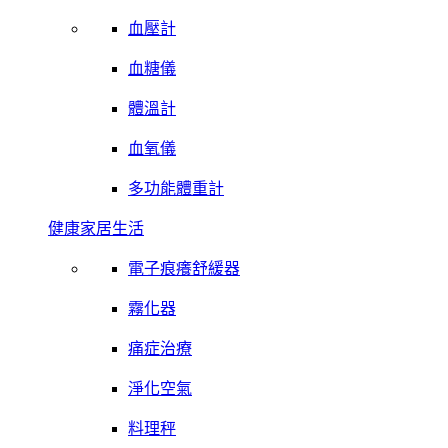
血壓計
血糖儀
體溫計
血氧儀
多功能體重計
健康家居生活
電子痕癢舒緩器
霧化器
痛症治療
淨化空氣
料理秤