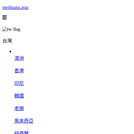
medisana.asia
台灣
澳洲
香港
印尼
韓國
老撾
馬來西亞
紐西蘭