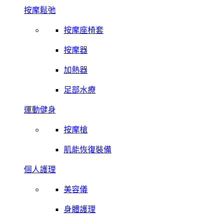
按摩鬆弛
按摩座椅套
按摩器
加熱器
足部水療
運動健身
按摩槍
肌能恢復裝備
個人護理
美容儀
身體護理