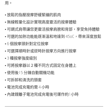
用。
• 放鬆的指壓按摩舒緩緊繃的肌肉
• 無線輕量化設計實現高度靈活的按摩體驗
• 可調式肩帶讓您更靈活按摩肩膀和背部，享受免持體驗
• 可選的加熱功能能逐漸溫和地達到 45oC，帶來深度放鬆
• 6 個按摩頭針對定位按摩
• 可選擇順時針或逆時針按摩方向進行按摩
• 3 種按摩強度級別
• 可將按摩器以２種不同方式固定在身體上
• 使用後15 分鐘自動關機功能
• 可拆卸和清洗的頸套
• 電池完成充電約需 4 小時
• 內建鋰離子電池完成充電後可運作約1小時