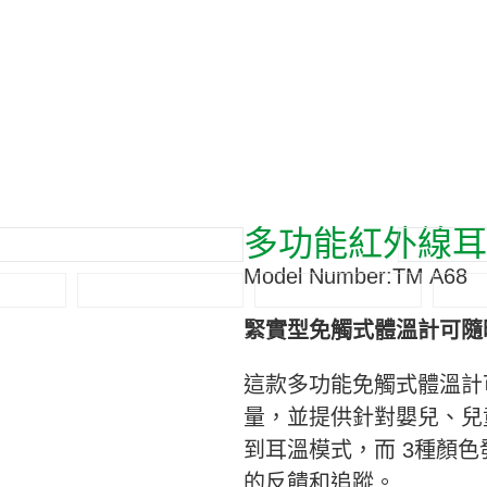
多功能紅外線耳
Model Number:
TM A68
緊實型免觸式
體溫計
可隨
這款多功能免觸式
體溫計
量，並提供針對嬰兒、兒
到耳溫模式，而 3種顏色
的反饋和追蹤。