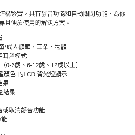
結構緊實，具有靜音功能和自動關閉功能，為你
靠且便於使用的解決方案。
量
兒童/成人額頭、耳朵、物體
至耳溫模式
0-6歲、6-12歲、12歲以上）
種顏色 的LCD 背光燈顯示
結果
量結果
音或取消靜音功能
功能