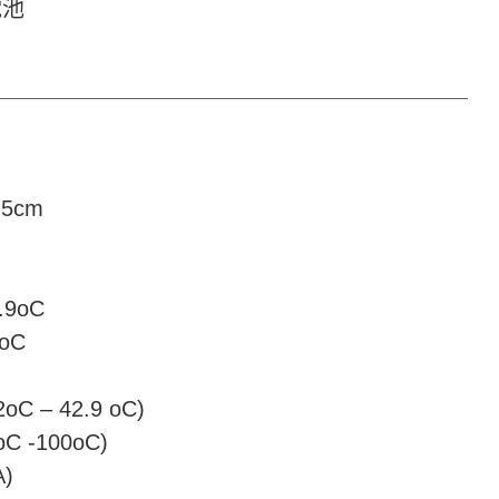
電池
.5cm
.9oC
oC
C – 42.9 oC)
 -100oC)
A)