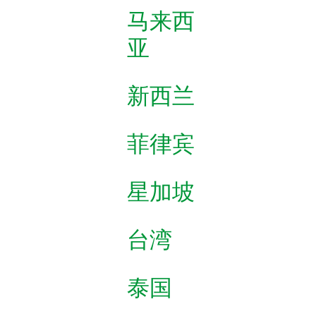
马来西
亚
新西兰
菲律宾
星加坡
台湾
泰国