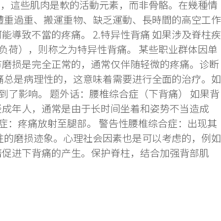
中，這些肌肉是軟的活動元素，而非骨骼。在幾種情
體重過重、搬運重物、缺乏運動、長時間的高空工作
導致不當的疼痛。 2.特异性背痛 如果涉及脊柱疾
负荷），则称之为特异性背痛。 某些职业群体因单
节磨损是完全正常的，通常仅伴随轻微的疼痛。诊断
痛总是病理性的，这意味着需要进行全面的治疗。如
了影响。 题外话：腰椎综合症（下背痛） 如果背
轻成年人，通常是由于长时间坐着和姿势不当造成
合症：疼痛放射至腿部。 警告性腰椎综合症：出现其
柱的磨损迹象。心理社会因素也是可以考虑的，例如
著促进下背痛的产生。保护脊柱，结合加强背部肌