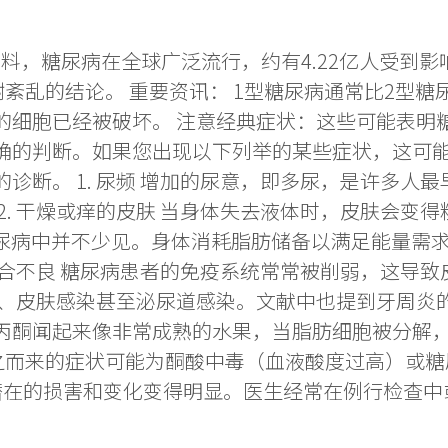
料，糖尿病在全球广泛流行，约有4.22亿人受到影
紊乱的结论。 重要资讯： 1型糖尿病通常比2型
的细胞已经被破坏。 注意经典症状：这些可能表明
确的判断。如果您出现以下列举的某些症状，这可能
诊断。 1. 尿频 增加的尿意，即多尿，是许多人
2. 干燥或痒的皮肤 当身体失去液体时，皮肤会变
1型糖尿病中并不少见。身体消耗脂肪储备以满足能量
愈合不良 糖尿病患者的免疫系统常常被削弱，这导致皮
、皮肤感染甚至泌尿道感染。文献中也提到牙周炎的发
丙酮闻起来像非常成熟的水果，当脂肪细胞被分解
而来的症状可能为酮酸中毒（血液酸度过高）或糖尿病
潜在的损害和变化变得明显。医生经常在例行检查中