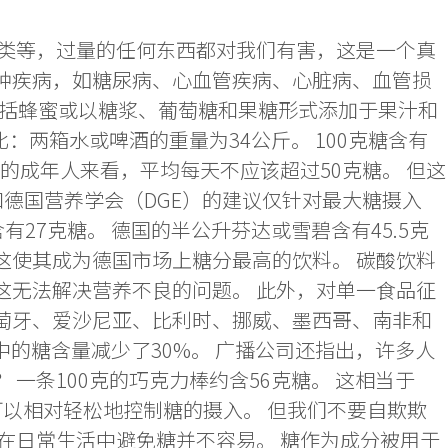
肉类等，过量的任何东西都对我们有害，这是一个真
多种疾病，如糖尿病、心血管疾病、心脏病、血管损
包括蜂蜜或以糖浆、葡萄糖和果糖形式添加于果汁和
：两箱水或啤酒的重量为34公斤。 100克糖含有
里的成年人来看，平均每天不应该超过50克糖。 但这
和德国营养学会（DGE）的建议仅针对最大糖摄入
27克糖。 德国的半公升芬达或雪碧含有45.5克
究，这使其成为德国市场上糖分最高的饮料。 碳酸饮料
这无法解决营养不良的问题。 此外，对单一食品征
葡萄牙、爱沙尼亚、比利时、挪威、墨西哥、南非和
中的糖含量减少了30%。 广播公司还指出，许多人
一条100克的巧克力棒约含56克糖。 这相当于
然可以相对轻松地控制糖的摄入。 但我们不要自欺欺
，在日常生活中避免糖并不容易。 糖作为成分被用于