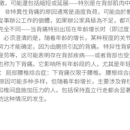
刺激，可能還包括縮短或延展——特別是在背部肌肉
。 非特異性背痛的原因通常是過度負荷，可能由於
事辦公工作的個體，如果辦公家具極為不足，都可能
完全不同——当背痛特别出现在年龄增长时（即过度
，必须澄清的是，随着年龄的增长，某种程度的关
努力才能确定，因为由磨损引起的背痛。 特异性背
劳等，这可能表明存在背部疾病——或者背部也受到
也称为下背痛。它影响所有年龄段的人，尤其是年
： 局部腰椎综合症：下背痛仅限于腰椎。 腰根综
的原因可能多种多样，但随着年龄增长，主要涉及脊
和椎间盘施加压力的人，包括保持直立行走都会显
防这种情况的发生。