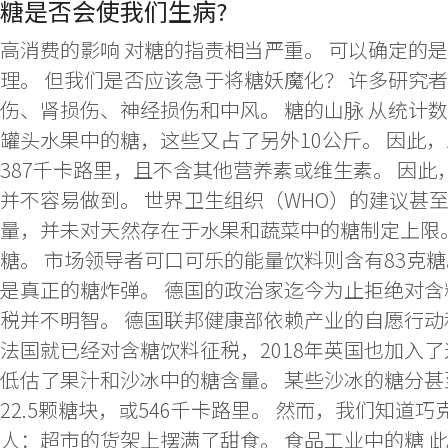
糖是否会使我们生病?
高消费的影响 对糖的指责相当严重。 可以确定的
理。 但我们是否应该急于将糖妖魔化？ 许多研
伤、肾损伤、神经损伤和中风。 糖的山脉 从统计
罐头水果中的糖，这些又占了另外10公斤。 因此，
387千卡路里，且不含其他营养素或维生素。 因此
并不容易做到。 世界卫生组织（WHO）的建议甚至
量，并未对天然存在于水果和蔬菜中的糖制定上限。 
糖。 市场领导者可口可乐的能量饮料则含有83克糖
是真正的糖炸弹。 德国的政治家迄今为止拒绝对含
税并不明智。 德国联邦健康部依赖产业的自愿行
法国就已经对含糖饮料征税，2018年英国也加入了
低估了果汁和沙冰中的糖含量。 某些沙冰的糖分甚至
22.5颗糖块，或546千卡路里。 然而，我们知
人：超市的货架上摆满了甜食。 食品工业中的糖 