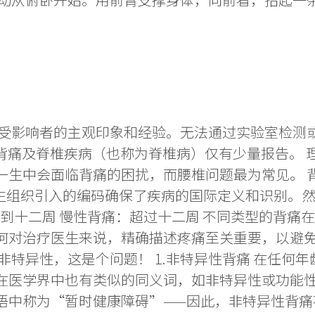
于受影响者的主观印象和经验。无法通过实验室检测
前，背痛及脊椎疾病（也称为脊椎病）仅有少量报告。
生中会面临背痛的困扰，而腰椎问题最为常见。 背痛
卫生组织引入的编码确保了疾病的国际定义和识别。
六到十二周 慢性背痛：超过十二周 不同类型的背
何对治疗医生来说，精确描述疼痛至关重要，以避免
非特异性，这是个问题！ 1.非特异性背痛 在任何
在医学界中也有类似的同义词，如非特异性或功能
语中称为“暂时健康障碍”——因此，非特异性背痛