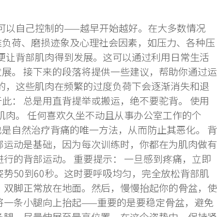
可以自己控制的——越早开始越好。在大多数情况
椎负荷、磨损迹象及心理社会因素，如压力、各种压
以便让背部肌肉得到发展。这可以通过利用日常生活
展。 接下来的段落将提供一些建议，帮助你通过运
成的，这些肌肉在频繁的过度负荷下会逐渐消失和退
此： 总是用直背提举或搬运，绝不要驼背。 使用
肌肉。 任何喜欢久坐不动且从事办公室工作的个
是自然治疗背痛的唯一方法，从而防止其恶化。 背
部运动是基础，因为每次训练时，你都在为肌肉做有
行的背部运动。 重要提示： 一旦感到疼痛，立即
姿势50到60秒。这时要呼吸均匀，完全放松背部肌
侧，双脚正常放在地面。然后，慢慢抬起你的骨盆，使
将一条小腿向上抬起——重要的是要稳定骨盆，避免
一条腿，尽量伸展至最高位置。在这个姿势中，保持紧