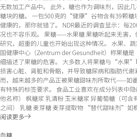
无数加工产品中。 此外，糖也作为调味剂，因此
糖块的糖。 一包500克的“健康”谷物含有39颗糖
健康的，那你就错了。 NDR最近的调查显示：每2
况也不容乐观。 果糖——水果糖 果糖听起来无害
研究，超重的儿童也开始出现这种情况。 水果、蔬
国健康中心（Zentrum der Gesundhe
细描述了果糖的危害。 大多数人将果糖与“水果”
损害心脏、肾脏和骨骼，并导致糖尿病和脂肪代谢
而，越来越多的产品正被果糖甜味剂所取代——如
有特殊的标签要求。 食品工业喜欢在成分列表中隐藏
他名称） 枫糖浆 乳清粉 玉米糖浆 异葡萄糖（可含
之间） 乳糖 麦芽糖 麦芽提取物 “替代甜味剂”
阅读更多
血糖