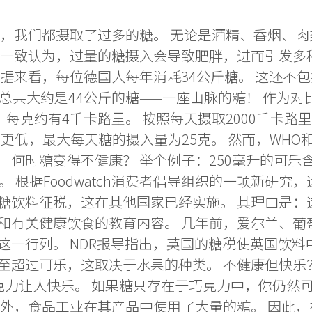
是，我们都摄取了过多的糖。 无论是酒精、香烟、
究者一致认为，过量的糖摄入会导致肥胖，进而引发
数据来看，每位德国人每年消耗34公斤糖。 这还不
总共大约是44公斤的糖——一座山脉的糖！ 作为对比
，每克约有4千卡路里。 按照每天摄取2000千卡路
更低，最大每天糖的摄入量为25克。 然而，WHO
何时糖变得不健康？ 举个例子：250毫升的可乐含有
。 根据Foodwatch消费者倡导组织的一项新研
糖饮料征税，这在其他国家已经实施。 其理由是：
动和有关健康饮食的教育内容。 几年前，爱尔兰、
这一行列。 NDR报导指出，英国的糖税使英国饮料
超过可乐，这取决于水果的种类。 不健康但快乐？ 
道巧克力让人快乐。 如果糖只存在于巧克力中，你仍
此外，食品工业在其产品中使用了大量的糖。 因此