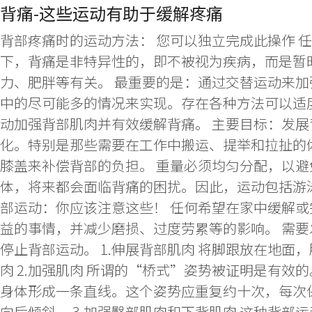
背痛-这些运动有助于缓解疼痛
背部疼痛时的运动方法： 您可以独立完成此操作 
下，背痛是非特异性的，即不被视为疾病，而是暂
力、肥胖等有关。 最重要的是：通过交替运动来
中的尽可能多的情况来实现。存在各种方法可以适
动加强背部肌肉并有效缓解背痛。 主要目标：发
化。特别是那些需要在工作中搬运、提举和拉扯的
膝盖来补偿背部的负担。 重量必须均匀分配，以避
体，将来都会面临背痛的困扰。因此，运动包括游
部运动：你应该注意这些！ 任何希望在家中缓解
益的事情，并减少磨损、过度劳累等的影响。 需要
停止背部运动。 1.伸展背部肌肉 将脚跟放在地
肉 2.加强肌肉 所谓的“桥式”姿势被证明是有
身体形成一条直线。这个姿势应重复约十次，每次
向后倾斜。 3.加强臀部肌肉和下背肌肉 这种背