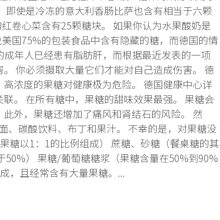
道，即使是冷冻的意大利香肠比萨也含有相当于六颗
的红卷心菜含有25颗糖块。 如果你认为水果酸奶是
说美国75%的包装食品中含有隐藏的糖，而德国的情
%的成年人已经患有脂肪肝，而根据最近发表的一项
。 你必须摄取大量它们才能对自己造成伤害。 德
孤立的、高浓度的果糖对健康极为危险。 德国健康中心详
联。 在所有糖中，果糖的甜味效果最强。 果糖会
 此外，果糖还增加了痛风和肾结石的风险。 然
面、碳酸饮料、布丁和果汁。 不幸的是，对果糖没
果糖以1：1的比例组成） 蔗糖、砂糖（餐桌糖的其
50%） 果糖/葡萄糖糖浆（果糖含量在50%到90%
，且经常含有大量果糖。...