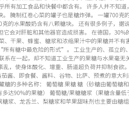
几乎所有加工食品和快餐中都含有。 许多人并不知
块。 腌制红卷心菜的罐子也是糖炸弹。 一罐700克
00克的水果酸奶含有八颗糖块。 还有很多例子，据
，但它会对肝脏和其他器官造成损害。 在德国，30
菜、干果、蜂蜜、糖浆和浓缩果汁中的果糖并不有害
it）称果糖是“所有糖中最危险的形式”。 工业生产的、
联系在一起，却不知道工业生产的果糖与水果毫无关
紊乱，使身体酸化、增重、肠道超负荷并抑制食欲。
番茄酱、即食餐、酱料、谷物、比萨、预煮的意大利
糖的多种名称： 葡萄糖 果糖 糖（砂糖由葡萄糖和
有多达90%的果糖） 葡萄糖/果糖糖浆（果糖含量低于
如枫糖浆、龙舌兰、梨糖浆和苹果甜味剂也主要由糖组成