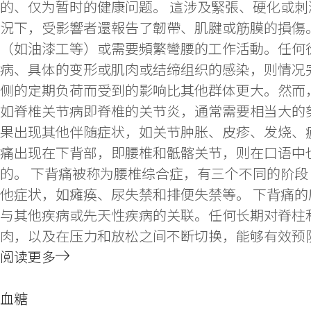
的、仅为暂时的健康问题。 這涉及緊張、硬化或
況下，受影響者還報告了韌帶、肌腱或筋膜的損傷
（如油漆工等）或需要頻繁彎腰的工作活動。任何從
病、具体的变形或肌肉或结缔组织的感染，则情况
侧的定期负荷而受到的影响比其他群体更大。然而
如脊椎关节病即脊椎的关节炎，通常需要相当大的
果出现其他伴随症状，如关节肿胀、皮疹、发烧、疲
痛出现在下背部，即腰椎和骶髂关节，则在口语中
的。 下背痛被称为腰椎综合症，有三个不同的阶段
他症状，如瘫痪、尿失禁和排便失禁等。 下背痛
与其他疾病或先天性疾病的关联。任何长期对脊柱
肉，以及在压力和放松之间不断切换，能够有效预
阅读更多
血糖