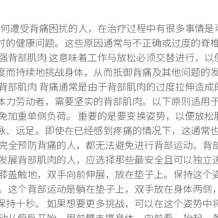
任何遭受背痛困扰的人，在治疗过程中有很多事情是
时的健康问题。这些原因通常与不正确或过度的脊
加强背部肌肉 这意味着工作与放松必须交替进行，
度而持续地挑战身体，从而抵御背痛及其他问题的发
展背部肌肉 背痛通常是由于背部肌肉的过度拉伸造
体力劳动者，需要坚实的背部肌肉。以下原则适用于
免加重单侧负荷。 重要的是要变换姿势，以便放松
泳、远足。即使在已经感到疼痛的情况下，这通常也
或完全预防背痛的人，都无法避免进行背部运动。背
发展背部肌肉的人，应选择那些最安全且可以独立进
面，膝盖触地，双手向前伸展，放在垫子上。保持这个
效的。这个背部运动是躺在垫子上，双手放在身体两
保持十秒。 如果想要更多挑战，可以在这个姿势中
部运动从俯卧开始。用前臂支撑身体，向前看，抬起